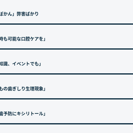
口ぽかん」弊害ばかり
害時も可能な口腔ケアを」
の知識、イベントでも」
どもの歯ぎしり生理現象」
し歯予防にキシリトール」