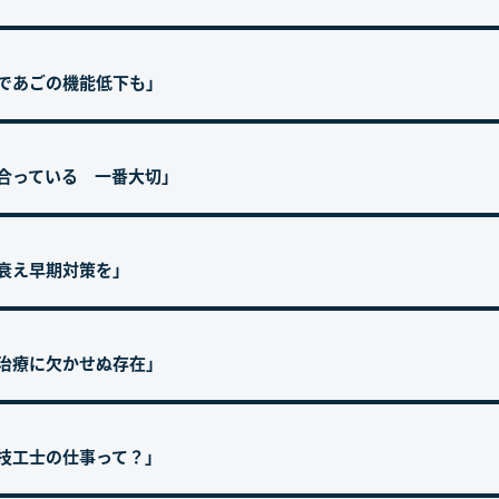
化であごの機能低下も」
に合っている 一番大切」
の衰え早期対策を」
科治療に欠かせぬ存在」
科技工士の仕事って？」