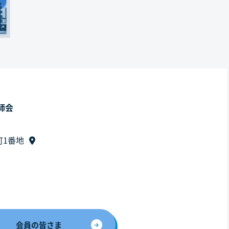
師会
町1番地
会員の皆さま