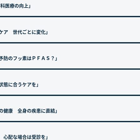
歯科医療の向上」
のケア 世代ごとに変化」
歯予防のフッ素はＰＦＡＳ？」
の状態に合うケアを」
内の健康 全身の疾患に直結」
炎 心配な場合は受診を」