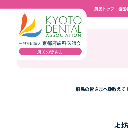
府民トップ
歯医
府民の皆さまへ
教えて
よ坊