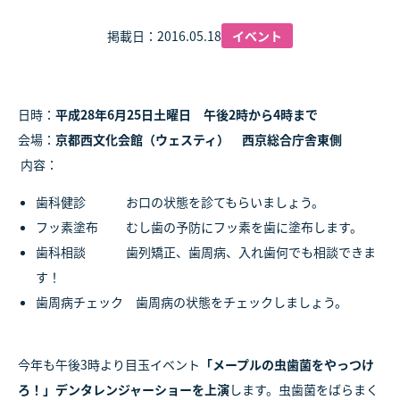
掲載日：2016.05.18
イベント
日時：
平成28年6月25日土曜日 午後2時から4時まで
会場：
京都西文化会館（ウェスティ） 西京総合庁舎東側
内容：
歯科健診 お口の状態を診てもらいましょう。
フッ素塗布 むし歯の予防にフッ素を歯に塗布します。
歯科相談 歯列矯正、歯周病、入れ歯何でも相談できま
す！
歯周病チェック 歯周病の状態をチェックしましょう。
今年も午後3時より目玉イベント
「メープルの虫歯菌をやっつけ
ろ！」デンタレンジャーショーを上演
します。虫歯菌をばらまく