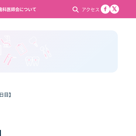
アクセス
歯科医師会について
日目】
】