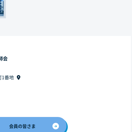
師会
町1番地
会員の皆さま