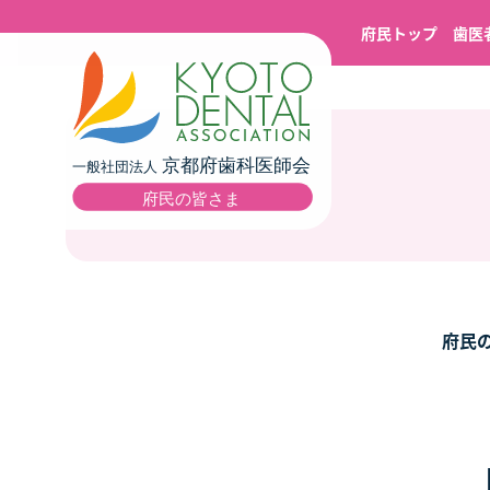
府民トップ
歯医
府民