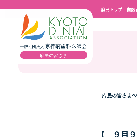
府民トップ
歯医
府民の皆さまへ
【 ９月９