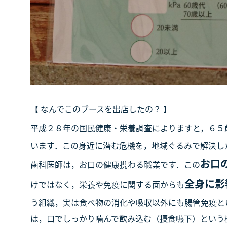
【 なんでこのブースを出店したの？ 】
平成２８年の国民健康・栄養調査によりますと，６５
います．この身近に潜む危機を，地域ぐるみで解決し
お口
歯科医師は，お口の健康携わる職業です．この
全身に影
けではなく，栄養や免疫に関する面からも
う組織，実は食べ物の消化や吸収以外にも腸管免疫と
は，口でしっかり噛んで飲み込む（摂食嚥下）という