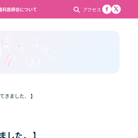
アクセス
歯科医師会について
てきました． 】
ました． 】