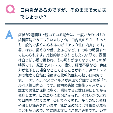
Q
口内炎があるのですが、そのままで大丈夫
でしょうか？
A
症状が2週間以上続いている場合は、一度かかりつけの
歯科医院でみてもらいましょう。 口内炎のうち、もっと
も一般的で多くみられるのが「アフタ性口内炎」です。
唇、ほお、歯ぐきや舌、上あごなど、口の中の粘膜すべ
てにみられます。比較的はっきりとした丸い形で、表面
は白っぽい膜で覆われ、その周りが赤くなっているのが
特徴です。 原因はストレス、疲労、睡眠不足など、免疫
力が低下した場合などにできることが多く、通常１～２
週間程度で自然に治癒する比較的症状の軽い口内炎で
す。 一方、ヘルペスウイルスが原因で発症するのが「ヘ
ルペス性口内炎」です。最初の感染は生後６ヶ月から３
歳までの乳幼児期に多く、感染すると数日潜伏してから
発症します。口の周りに水泡がみられ、それらがつぶれ
て口内炎になります。炎症で赤く腫れ、多くの場合発熱
や激しい痛みを伴います。乳幼児の場合は食事量が減る
ことも多いので、特に脱水症状に注意が必要です。 いず