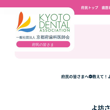
府民トップ
歯医
府民の皆さまへ
教えて！
よ坊さ