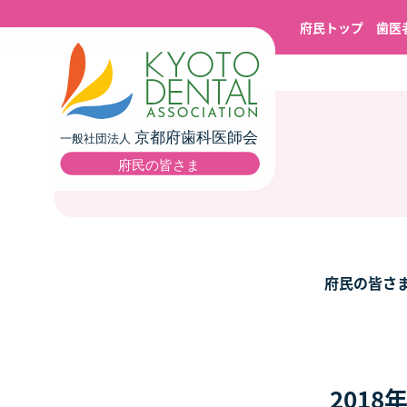
府民トップ
歯医
府民の皆さ
201