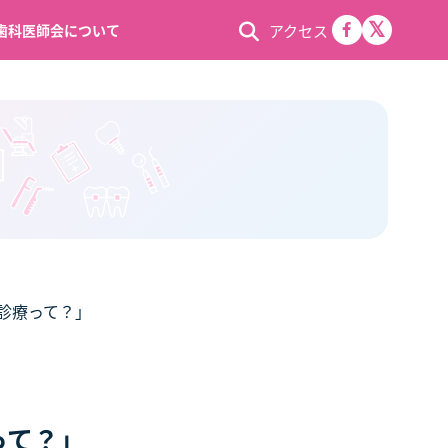
アクセス
歯科医師会について
問診療って？」
って？」