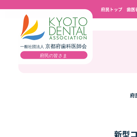
府民トップ
歯医
府
新型