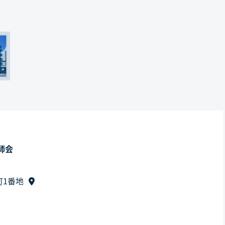
師会
町1番地