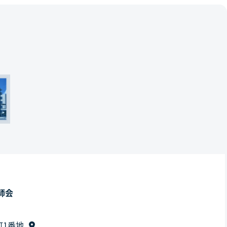
師会
町1番地