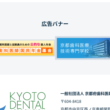
広告バナー
一般社団法人 京都府歯科医
〒604-8418
京都市中京区西ノ京東栂尾