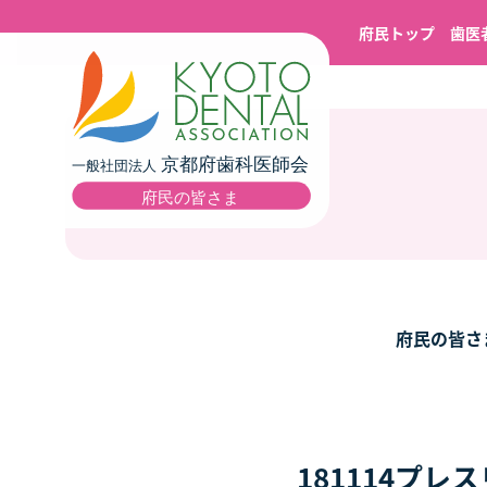
府民トップ
歯医
府民の皆さ
181114プ