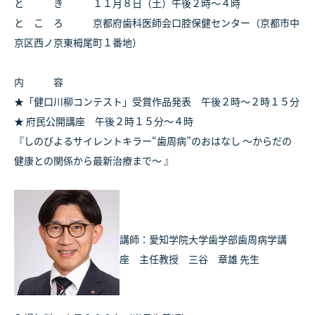
と き １１月８日（土）午後２時～４時
と こ ろ 京都府歯科医師会口腔保健センター（京都市中
京区西ノ京東栂尾町１番地）
内 容
★「健口川柳コンテスト」受賞作品発表 午後２時～２時１５分
★ 府民公開講座 午後２時１５分～４時
『しのびよるサイレントキラー“歯周病”のおはなし 〜からだの
健康との関係から最新治療まで〜 』
講師：愛知学院大学歯学部歯周病学講
座 主任教授 三谷 章雄 先生