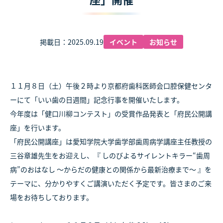
掲載日：2025.09.19
イベント
お知らせ
１１月８日（土）午後２時より京都府歯科医師会口腔保健センタ
ーにて「いい歯の日週間」記念行事を開催いたします。
今年度は「健口川柳コンテスト」の受賞作品発表と「府民公開講
座」を行います。
「府民公開講座」は愛知学院大学歯学部歯周病学講座主任教授の
三谷章雄先生をお迎えし、『 しのびよるサイレントキラー“歯周
病”のおはなし 〜からだの健康との関係から最新治療まで〜 』を
テーマに、分かりやすくご講演いただく予定です。皆さまのご来
場をお待ちしております。