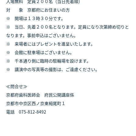
入場無料 定員２００名（当日先着順）
対 象 京都府にお住まいの方
※ 開場は１３時３０分です。
※ 当日、先着２００名となります。定員になり次第締め切りと
なります。事前申込はございません。
※ 来場者にはプレゼントを進呈いたします。
※ 会館に駐車場はございません。
※ 千本通り側に臨時の駐輪場を設けます。
※ 講演中の写真等の撮影は、ご遠慮ください。
≪問合せ≫
京都府歯科医師会 府民公開講座係
京都市中京区西ノ京東栂尾町１
電話 075-812-8492