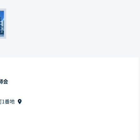
師会
町1番地