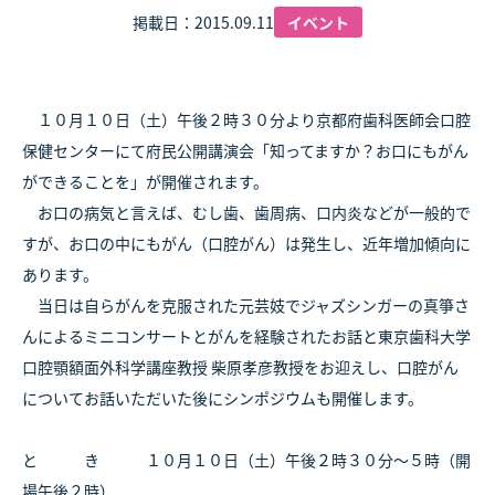
掲載日：2015.09.11
イベント
１０月１０日（土）午後２時３０分より京都府歯科医師会口腔
保健センターにて府民公開講演会「知ってますか？お口にもがん
ができることを」が開催されます。
お口の病気と言えば、むし歯、歯周病、口内炎などが一般的で
すが、お口の中にもがん（口腔がん）は発生し、近年増加傾向に
あります。
当日は自らがんを克服された元芸妓でジャズシンガーの真箏さ
んによるミニコンサートとがんを経験されたお話と東京歯科大学
口腔顎額面外科学講座教授 柴原孝彦教授をお迎えし、口腔がん
についてお話いただいた後にシンポジウムも開催します。
と き １０月１０日（土）午後２時３０分～５時（開
場午後２時）