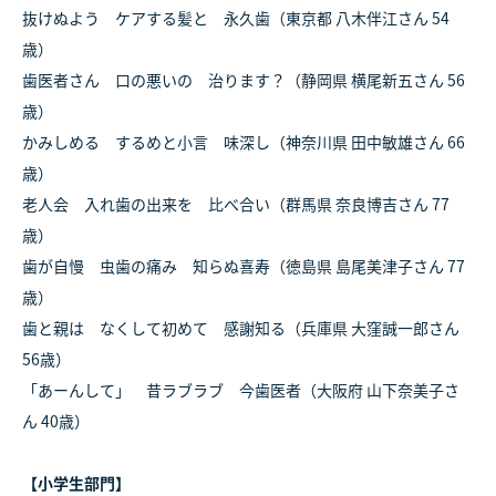
抜けぬよう ケアする髪と 永久歯（東京都 八木伴江さん 54
歳）
歯医者さん 口の悪いの 治ります？（静岡県 横尾新五さん 56
歳）
かみしめる するめと小言 味深し（神奈川県 田中敏雄さん 66
歳）
老人会 入れ歯の出来を 比べ合い（群馬県 奈良博吉さん 77
歳）
歯が自慢 虫歯の痛み 知らぬ喜寿（徳島県 島尾美津子さん 77
歳）
歯と親は なくして初めて 感謝知る（兵庫県 大窪誠一郎さん
56歳）
「あーんして」 昔ラブラブ 今歯医者（大阪府 山下奈美子さ
ん 40歳）
【小学生部門】