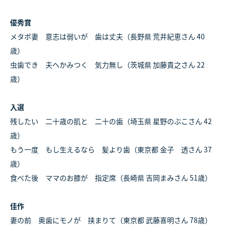
優秀賞
メタボ妻 意志は弱いが 歯は丈夫（長野県 荒井紀恵さん 40
歳）
虫歯でき 夫へかみつく 気力無し（茨城県 加藤貴之さん 22
歳）
入選
残したい 二十歳の肌と 二十の歯（埼玉県 星野のぶこさん 42
歳）
もう一度 もし生えるなら 髪より歯（東京都 金子 透さん 37
歳）
食べた後 ママのお膝が 指定席（長崎県 吉岡まみさん 51歳）
佳作
妻の前 奥歯にモノが 挟まりて（東京都 武藤喜明さん 78歳）