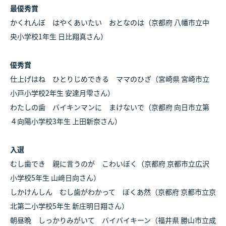
最優秀賞
かくれんぼ はやくあいたい おとなのは（京都府 八幡市立中
央小学校1年生 日比翔真さん）
優秀賞
仕上げはね ひとりじめできる ママのひざ（宮崎県 宮崎市立
小戸小学校2年生 安達月雫さん）
わたしの歯 バイキンマンに まけないで（京都府 向日市立第
４向陽小学校3年生 上田新奈さん）
入選
むし歯でき 親に言うのが こわいぼく（京都府 京都市立広沢
小学校5年生 山﨑日向さん）
しかけんしん むし歯がわかって ぼくあ然（京都府 京都市立京
北第二小学校5年生 新庄明日翔さん）
朝昼晩 しっかりみがいて バイバイキーン（福井県 勝山市立成